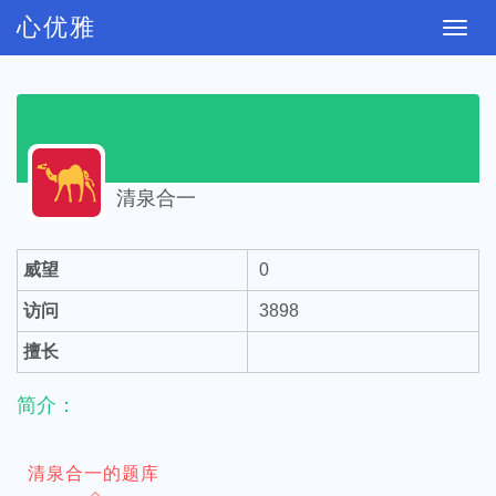
心优雅
切
换
导
航
清泉合一
威望
0
访问
3898
擅长
简介：
清泉合一的题库